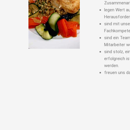
Zusammenarb
legen Wert au
Herausforder
sind mit uns
Fachkompeten
sind ein Team
Mitarbeiter 
sind stolz, e
erfolgreich i
werden.
freuen uns da