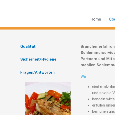
Zum
Inhalt
springen
Home
Üb
Qualität
Branchenerfahrung
Schlemmerservice-
Partnern und Mita
Sicherheit/Hygiene
mobilen Schlemmer
Fragen/Antworten
Wir
sind stolz da
und soziale 
handeln wirts
erfüllen uns
bemühen uns 